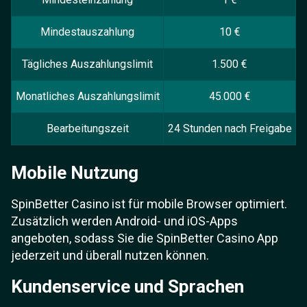
Mindestauszahlung
10 €
Tägliches Auszahlungslimit
1.500 €
Monatliches Auszahlungslimit
45.000 €
Bearbeitungszeit
24 Stunden nach Freigabe
Mobile Nutzung
SpinBetter Casino ist für mobile Browser optimiert.
Zusätzlich werden Android- und iOS-Apps
angeboten, sodass Sie die SpinBetter Casino App
jederzeit und überall nutzen können.
Kundenservice und Sprachen