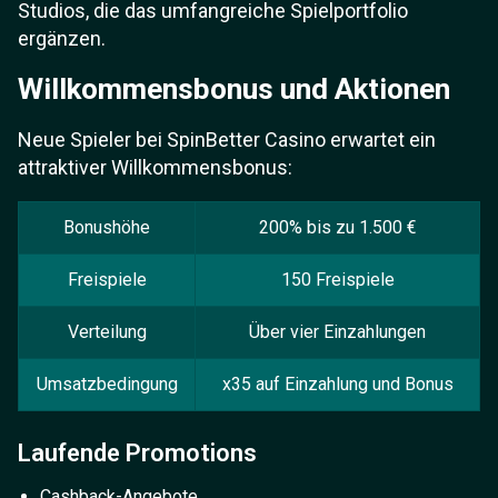
Studios, die das umfangreiche Spielportfolio
ergänzen.
Willkommensbonus und Aktionen
Neue Spieler bei SpinBetter Casino erwartet ein
attraktiver Willkommensbonus:
Bonushöhe
200% bis zu 1.500 €
Freispiele
150 Freispiele
Verteilung
Über vier Einzahlungen
Umsatzbedingung
x35 auf Einzahlung und Bonus
Laufende Promotions
Cashback-Angebote