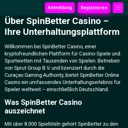
Anmeldung
Registrieren
Über SpinBetter Casino –
Ihre Unterhaltungsplattform
Willkommen bei SpinBetter Casino, einer
kryptofreundlichen Plattform für Casino-Spiele und
Sportwetten mit Tausenden von Spielen. Betrieben
von Sprut Group B.V. und lizenziert durch die
Curaçao Gaming Authority, bietet SpinBetter Online
Casino ein umfassendes Unterhaltungserlebnis für
Spieler weltweit – einschließlich Deutschland.
Was SpinBetter Casino
auszeichnet
Mit über 8.000 Spieltiteln gehört SpinBetter zu den